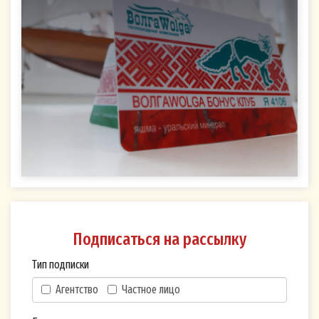
адреса электронной почты, указанного
мной при оформлении Подписки на
рассылку на Сайте,
посредством push-уведомлений
(сообщений, поступающих на устройства
пользователя через браузеры или
мобильные приложения),
посредством мессенджеров и социальных
сетей (использование которых не
запрещено действующим
законодательством РФ).
Согласие дается мной на обработку следующих
Подписаться на рассылку
персональных данных: адрес электронной
Тип подписки
почты; номер телефона.
Агентство
Частное лицо
Согласие дается мной на совершение