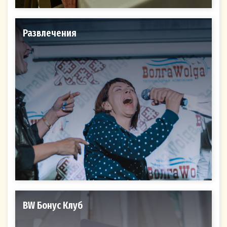
дается мной с целью направления и получения
мной информационных и рекламных рассылок
Развлечения
(далее - рассылок) от Оператора о проводимых
им мероприятиях, рекламных кампаниях,
конкурсах, а также о предлагаемых
специальных предложениях и акциях.
Я согласен (-на), что Оператор вправе
осуществлять рассылку в мой адрес
следующими способами :
посредством СМС - сообщений с
использованием номера мобильного
телефона, указанного мной при
оформлении Подписки на рассылку на
Сайте,
ВW Бонус Клуб
по электронной почте с использованием