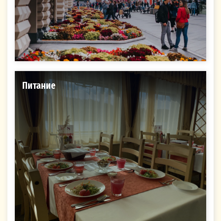
ответственностью «Теплоходная компания
«Большой МАЯК» (ООО «Большой МАЯК»),
614000, Пермский край, г. Пермь, ул. Газеты
Звезда, д. 8, 1 этаж; ИНН 5902040240; ОГРН
1165958112374, которому принадлежит Сайт
Принимаю
Не принимаю
volgawolga.ru
.
Питание
Подтверждением подписания (принятия) мной
Согласия на обработку персональных данных
после того, как я ознакомился(-ась) с текстом
настоящего Согласия перед Подпиской на
рассылку на Сайте, является проставление
галочки рядом со ссылкой на текст «Я даю
своё Согласие на обработку персональных
данных»:
Согласие на обработку персональных данных