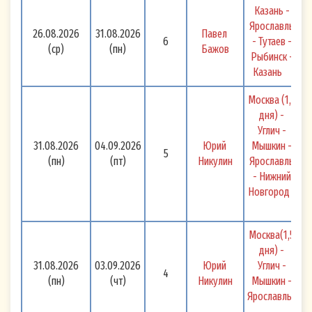
сетей (использование которых не
Казань - 
Ярославль 
запрещено действующим
26.08.2026
31.08.2026
Павел 
6
- Тутаев - 
законодательством РФ).
(ср)
(пн)
Бажов
Рыбинск - 
Казань 
Согласие дается мной на обработку следующих
персональных данных: адрес электронной
Москва (1,5 
почты; номер телефона.
дня) - 
Углич - 
Согласие дается мной на совершение
31.08.2026
04.09.2026
Юрий 
Мышкин - 
5
Оператором следующих действий с
(пн)
(пт)
Никулин
Ярославль 
- Нижний 
персональными данными: сбор, запись,
Новгород 
систематизация, накопление, хранение,
уточнение (обновление, изменение),
Москва(1,5 
извлечение, использование, передача
дня) - 
(предоставление, доступ), блокирование,
31.08.2026
03.09.2026
Юрий 
Углич - 
4
удаление, уничтожение.
(пн)
(чт)
Никулин
Мышкин - 
Ярославль 
Я согласен, что оператор вправе осуществлять