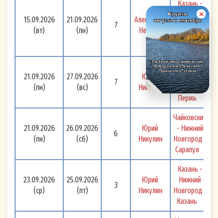
Казань - 
Ярославль  
15.09.2026
21.09.2026
Александр 
7
- Тутаев - 
(вт)
(пн)
Невский
Рыбинск -  
Казань 
Пермь - 
21.09.2026
27.09.2026
Юрий 
Нижний 
7
(пн)
(вс)
Никулин
Новгород - 
Пермь 
Чайковский 
21.09.2026
26.09.2026
Юрий 
- Нижний 
6
(пн)
(сб)
Никулин
Новгород - 
Сарапул 
Казань - 
23.09.2026
25.09.2026
Юрий 
Нижний 
3
(ср)
(пт)
Никулин
Новгород - 
Казань 