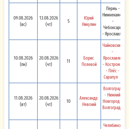
Пермь -
Нижнекамск
09.08.2026
13.08.2026
Юрий 
5
-
(вс)
(чт)
Никулин
Чебоксары
- Ярославль
Чайковский 
- 
10.08.2026
20.08.2026
Борис 
Ярославль 
11
(пн)
(чт)
Полевой
- Кострома 
- Плёс - 
Сарапул 
Волгоград 
- Нижний 
11.08.2026
20.08.2026
Александр 
Согласие на обработку персональных
10
Новгород - 
данных (Cookie)
(вт)
(чт)
Невский
Волгоград 
Настоящим я, физическое лицо,
идентифицирующееся в настоящем Согласии
Челябинск 