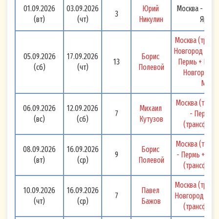
01.09.2026
03.09.2026
Юрий 
Москва - Угли
3
(вт)
(чт)
Никулин
Яросл
Москва (транс
Новгород - Мур
05.09.2026
17.09.2026
Борис 
13
Пермь + Кунгу
(сб)
(чт)
Полевой
Новгород (т
Москв
Москва (транс
06.09.2026
12.09.2026
Михаил 
7
- Пермь -
(вс)
(сб)
Кутузов
(трансфер) 
Москва (транс
08.09.2026
16.09.2026
Борис 
9
- Пермь + Кунг
(вт)
(ср)
Полевой
(трансфер) 
Москва (транс
10.09.2026
16.09.2026
Павел 
7
Новгород - Пер
(чт)
(ср)
Бажов
(трансфер) 