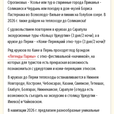
Строгановых - Усолье или тур в старинные города Прикамья -
Соликамск и Чердынь или поездку в дом-музей Бориса
Пастернака во Всеволодо-Вильве и пикник на Голубом озере. В
2026 г. также дойдем на теплоходе до Соликамска!
С удовольствием повторяем в круизах до Сарапула
экскурсионные туры «Кольцо Удмуртии» (3 дня/2 ночи), а в
круизе до Перми - «Коми-Пермяцкий этно-тур» (3 дня/2 ночи)!
Ряд круизов по Каме в Пермь проходят под брэндом
«Легенды Пармы»
с этно-фестивальной «начинкой», на
которых для туристов есть прекрасная возможность
познакомиться с удмуртским и коми-пермяцким этносом.
В круизах до Перми теплоходы останавливаются в Нижнем
Новгороде, Костроме, Чебоксарах, Казани, Свияжске, Тетюшах,
Елабуге, Болгарах, Нижнекамске, Сарапуле (откуда есть
возможность съездить на экскурсию в столицу Удмуртии -
Ижевск) и Чайковском.
В навигации 2026 г. предлагаем разнообразные уникальные