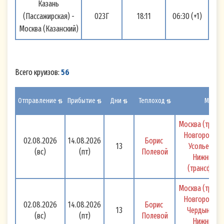
Казань
(Пассажирская) -
023Г
18:11
06:30 (+1)
Москва (Казанский)
Всего круизов:
56
Отправление
Прибытие
Дни
Теплоход
Маршр
Москва (транс
Новгород - Б
02.08.2026
14.08.2026
Борис 
13
Усолье - Со
(вс)
(пт)
Полевой
Нижний Но
(трансфер) 
Москва (транс
Новгород - Б
02.08.2026
14.08.2026
Борис 
13
Чердынь, Со
(вс)
(пт)
Полевой
Нижний Но