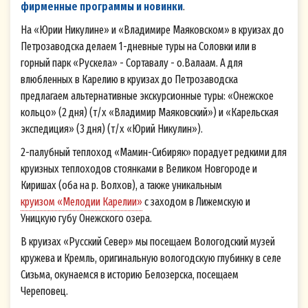
фирменные программы и новинки
.
На «Юрии Никулине» и «Владимире Маяковском» в круизах до
Петрозаводска делаем 1-дневные туры на Соловки или в
горный парк «Рускела» - Сортавалу - о.Валаам. А для
влюбленных в Карелию в круизах до Петрозаводска
предлагаем альтернативные экскурсионные туры: «Онежское
кольцо» (2 дня) (т/х «Владимир Маяковский») и «Карельская
экспедиция» (3 дня) (т/х «Юрий Никулин»).
2-палубный теплоход «Мамин-Сибиряк» порадует редкими для
круизных теплоходов стоянками в Великом Новгороде и
Киришах (оба на р. Волхов), а также уникальным
круизом «Мелодии Карелии»
с заходом в Лижемскую и
Уницкую губу Онежского озера.
В круизах «Русский Север» мы посещаем Вологодский музей
кружева и Кремль, оригинальную вологодскую глубинку в селе
Сизьма, окунаемся в историю Белозерска, посещаем
Череповец.