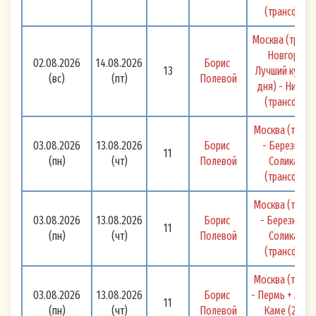
(трансфер) 
Москва (транс
Новгород -
02.08.2026
14.08.2026
Борис 
13
Лучший курорт
(вс)
(пт)
Полевой
дня) - Нижни
(трансфер) 
Москва (транс
03.08.2026
13.08.2026
Борис 
- Березники 
11
(пн)
(чт)
Полевой
Соликамск 
(трансфер) 
Москва (транс
03.08.2026
13.08.2026
Борис 
- Березники 
11
(пн)
(чт)
Полевой
Соликамск 
(трансфер) 
Москва (транс
03.08.2026
13.08.2026
Борис 
- Пермь + Лучш
11
(пн)
(чт)
Полевой
Каме (2 дня)