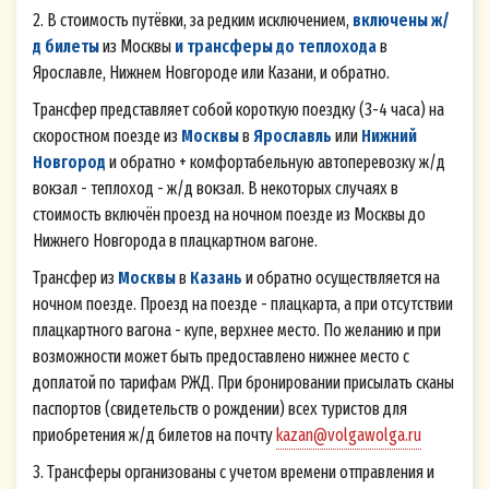
2. В стоимость путёвки, за редким исключением,
включены ж/
д билеты
из Москвы
и трансферы до теплохода
в
Ярославле, Нижнем Новгороде или Казани, и обратно.
Трансфер представляет собой короткую поездку (3-4 часа) на
скоростном поезде из
Москвы
в
Ярославль
или
Нижний
Новгород
и обратно + комфортабельную автоперевозку ж/д
вокзал - теплоход - ж/д вокзал. В некоторых случаях в
стоимость включён проезд на ночном поезде из Москвы до
Нижнего Новгорода в плацкартном вагоне.
Трансфер из
Москвы
в
Казань
и обратно осуществляется на
ночном поезде. Проезд на поезде - плацкарта, а при отсутствии
плацкартного вагона - купе, верхнее место. По желанию и при
возможности может быть предоставлено нижнее место с
доплатой по тарифам РЖД. При бронировании присылать сканы
паспортов (свидетельств о рождении) всех туристов для
приобретения ж/д билетов на почту
kazan@volgawolga.ru
3. Трансферы организованы с учетом времени отправления и