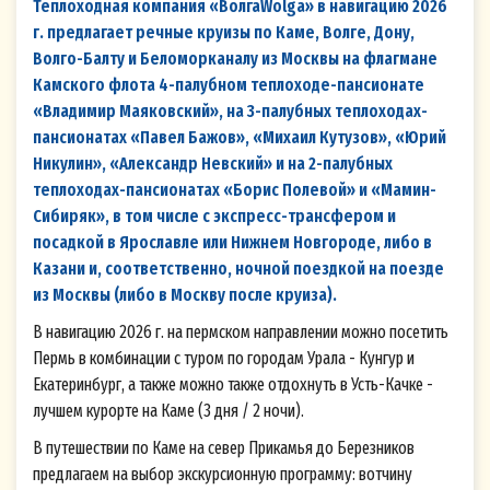
Теплоходная компания «ВолгаWolga» в навигацию 2026
г. предлагает речные круизы по Каме, Волге, Дону,
Волго-Балту и Беломорканалу из Москвы на флагмане
Камского флота 4-палубном теплоходе-пансионате
«Владимир Маяковский», на 3-палубных теплоходах-
пансионатах «Павел Бажов», «Михаил Кутузов», «Юрий
Никулин», «Александр Невский» и на 2-палубных
теплоходах-пансионатах «Борис Полевой» и «Мамин-
Сибиряк», в том числе с экспресс-трансфером и
посадкой в Ярославле или Нижнем Новгороде, либо в
Казани и, соответственно, ночной поездкой на поезде
из Москвы (либо в Москву после круиза).
В навигацию 2026 г. на пермском направлении можно посетить
Пермь в комбинации с туром по городам Урала - Кунгур и
Екатеринбург, а также можно также отдохнуть в Усть-Качке -
лучшем курорте на Каме (3 дня / 2 ночи).
В путешествии по Каме на север Прикамья до Березников
предлагаем на выбор экскурсионную программу: вотчину