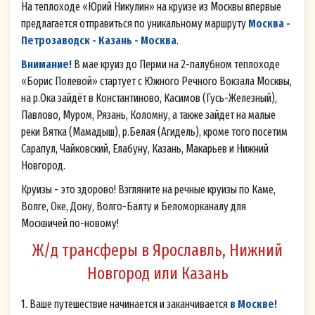
На теплоходе «Юрий Никулин» на круизе из Москвы впервые
предлагается отправиться по уникальному маршруту
Москва -
Петрозаводск - Казань - Москва
.
Внимание!
В мае круиз до Перми на 2-палубном теплоходе
«Борис Полевой» стартует с Южного Речного Вокзала Москвы,
на р.Ока зайдёт в Константиново, Касимов (Гусь-Железный),
Павлово, Муром, Рязань, Коломну, а также зайдет на малые
реки Вятка (Мамадыш), р.Белая (Агидель), кроме того посетим
Сарапул, Чайковский, Елабуну, Казань, Макарьев и Нижний
Новгород.
Круизы - это здорово! Взгляните на речные круизы по Каме,
Волге, Оке, Дону, Волго-Балту и Беломорканалу для
Москвичей по-новому!
Ж/д трансферы в Ярославль, Нижний
Новгород или Казань
1. Ваше путешествие начинается и заканчивается
в Москве!