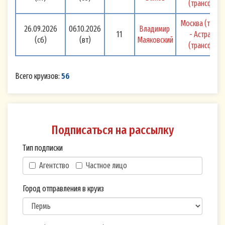
(трансфер) 
Москва (транс
26.09.2026
06.10.2026
Владимир 
11
- Астрахань
(сб)
(вт)
Маяковский
(трансфер) 
Всего круизов:
56
Подписаться на рассылку
Тип подписки
Агентство
Частное лицо
Город отправления в круиз