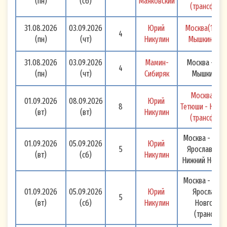
использование адреса электронной почты и
(пн)
(сб)
Маяковский
(трансфер) 
номера мобильного телефона третьего лица
31.08.2026
03.09.2026
Юрий 
Москва(1,5 дня
самостоятельно и в полном объёме.
4
(пн)
(чт)
Никулин
Мышкин - Яр
Настоящее Согласие действует бессрочно и
может быть отозвано в любое время мною или
31.08.2026
03.09.2026
Мамин-
Москва - Твер
4
(пн)
(чт)
Сибиряк
Мышкин - Я
моим законным (уполномоченным)
представителем путем направления
Москва - Ул
01.09.2026
08.09.2026
Юрий 
письменного заявления в ООО «Большой
8
Тетюши - Нижн
(вт)
(вт)
Никулин
(трансфер) 
МАЯК» или его законному (уполномоченному)
представителю на электронный адрес:
Москва - Угли
01.09.2026
05.09.2026
Юрий 
otkaz-rassylka@volgawolga.ru
и/или на
5
Ярославль - 
(вт)
(сб)
Никулин
Нижний Новгор
почтовый адрес, указанный в настоящем
Согласии.
Москва - Угли
01.09.2026
05.09.2026
Юрий 
Ярославль 
5
(вт)
(сб)
Никулин
Новгород 
(трансфер