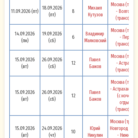
Москва (транс
18.09.2026
Михаил 
11.09.2026
(пт)
8
- Волгоград
(пт)
Кутузов
(трансфер) 
Москва (транс
14.09.2026
19.09.2026
Владимир 
6
- Пермь -
(пн)
(сб)
Маяковский
(трансфер) 
Москва (транс
15.09.2026
26.09.2026
Павел 
12
- Астрахань
(вт)
(сб)
Бажов
(трансфер) 
Москва (транс
- Астрахань + 
15.09.2026
26.09.2026
Павел 
12
(с ночёвкой
(вт)
(сб)
Бажов
отдыха) -
(трансфер) 
Москва (транс
15.09.2026
24.09.2026
Юрий 
Новгород - Сам
10
(вт)
(чт)
Никулин
- Нижний Н