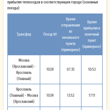
прибытия теплоходов в соответствующем городе (основные
поезда):
Время
Время
отправления
прибытия в
из
Трансфер
Поезд №
конечный
начального
пункт
пункта
(примерное)
(примерное)
Москва
(Ярославский) -
102Я
07:35
10:53
Ярославль
(Главный)
Ярославль
(Главный) - Москва
103Я
13:52
17:11
(Ярославский)