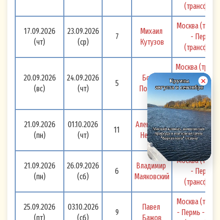
(трансфер) 
Москва (транс
17.09.2026
23.09.2026
Михаил 
7
- Пермь -
(чт)
(ср)
Кутузов
(трансфер) 
Москва (транс
20.09.2026
24.09.2026
Борис 
Новгород - 
5
(вс)
(чт)
Полевой
Нижнекамск -
Перм
Москва(трансф
21.09.2026
01.10.2026
Александр 
11
Астраха
(пн)
(чт)
Невский
Казань(трансф
Москва (транс
21.09.2026
26.09.2026
Владимир 
6
- Пермь -
(пн)
(сб)
Маяковский
(трансфер) 
Москва (транс
25.09.2026
03.10.2026
Павел 
9
- Пермь - Сама
(пт)
(сб)
Бажов