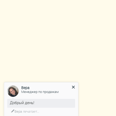
на рассылку мной указаны 
электронной почты и номер
телефона третьего лица, я 
одобрение на получение им
Оператора в соответствие с
Согласием.
Я осознаю, что несу ответственно
использование адреса электронно
номера мобильного телефона тре
самостоятельно и в полном объё
Настоящее Согласие действует бе
может быть отозвано в любое вр
Вера
Менеджер по продажам
моим законным (уполномоченны
представителем путем направлен
Добрый день!
письменного заявления в ООО «Б
Вера
печатает...