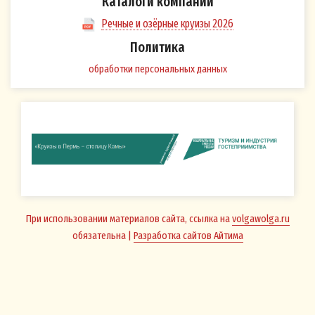
Каталоги компании
«Большой МАЯК» (ООО «Большой 
614000, Пермский край, г. Пермь, у
Речные и озёрные круизы 2026
Звезда, д. 8, 1 этаж; ИНН 59020402
Политика
1165958112374, которому принадл
обработки персональных данных
Принимаю
volgawolga.ru
.
Подтверждением подписания (при
Согласия на обработку персонал
после того, как я ознакомился(-ас
настоящего Согласия перед Подпи
рассылку на Сайте, является прос
галочки рядом со ссылкой на тек
При использовании материалов сайта, ссылка на
volgawolga.ru
своё Согласие на обработку перс
обязательна |
Разработка сайтов Айтима
данных»:
Согласие на обработку персонал
дается мной с целью направления
мной информационных и рекламн