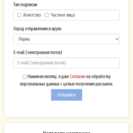
Тип подписки
Агентство
Частное лицо
Согласие на обработку персона
данных (Cookie)
Город отправления в круиз
Настоящим я, физическое лицо,
идентифицирующееся в настояще
по адресу электронной почты (и/
E-mail (электронная почта)
мобильного телефона), указанны
оформлении «Подписки на рассыл
volgawolga.ru (далее - Cайт), в со
Нажимая кнопку, я даю
Согласие
на обработку
персональных данных с целью получения рассылок.
Федеральным законом от 27.07.20
ФЗ «О персональных данных» сво
Отправить
волей и в своем интересе даю сво
обработку указанных персональн
Оператору - Обществу с ограниче
ответственностью «Теплоходная 