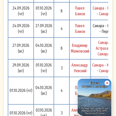
24.09.2026
01.10.2026
Павел 
Самара - Перм
8
(чт)
(чт)
Бажов
- Самара 
24.09.2026
27.09.2026
Павел 
Самара - Каза
4
(чт)
(вс)
Бажов
- Пермь
Самара - 
27.09.2026
04.10.2026
Владимир 
8
Астрахань - 
(вс)
(вс)
Маяковский
Самара 
29.09.2026
01.10.2026
Александр 
Самара - Казан
3
(вт)
(чт)
Невский
- Самара 
Самара - Казан
04.10.2026
Павел 
- Сарапул 
01.10.2026
(чт)
4
(вс)
Бажов
(Ижевск, этно) 
Пермь Уикэнд! 
03.10.2026
Александр 
Самара -
01.10.2026
(чт)
3
(сб)
Невский
Волгоград