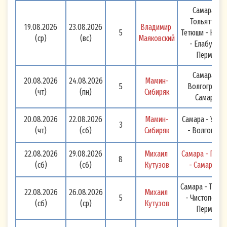
Самара -
Тольятти -
19.08.2026
23.08.2026
Владимир 
5
Тетюши - Каза
(ср)
(вс)
Маяковский
- Елабуга -
Пермь
Самара -
20.08.2026
24.08.2026
Мамин-
5
Волгоград -
(чт)
(пн)
Сибиряк
Самара
20.08.2026
22.08.2026
Мамин-
Самара - Усов
3
(чт)
(сб)
Сибиряк
- Волгоград
22.08.2026
29.08.2026
Михаил 
Самара - Перм
8
(сб)
(сб)
Кутузов
- Самара 
Самара - Тетю
22.08.2026
26.08.2026
Михаил 
5
- Чистополь -
(сб)
(ср)
Кутузов
Пермь