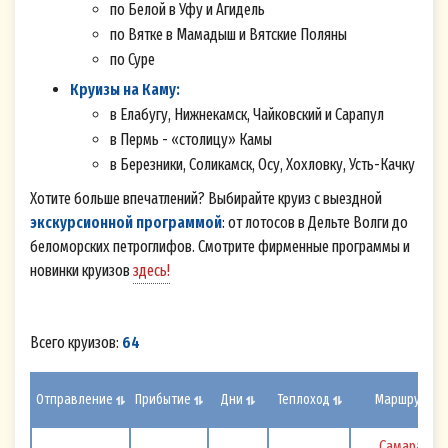
по Белой в Уфу и Агидель
по Вятке в Мамадыш и Вятские Поляны
по Суре
Круизы на Каму:
в Елабугу, Нижнекамск, Чайковский и Сарапул
в Пермь - «столицу» Камы
в Березники, Соликамск, Осу, Хохловку, Усть-Качку
Хотите больше впечатлений? Выбирайте круиз с выездной
экскурсионной программой
: от лотосов в Дельте Волги до
беломорских петроглифов. Cмотрите фирменные программы и
новинки круизов
здесь!
Всего круизов:
64
Отправление
Прибытие
Дни
Теплоход
Маршрут
Самара - 