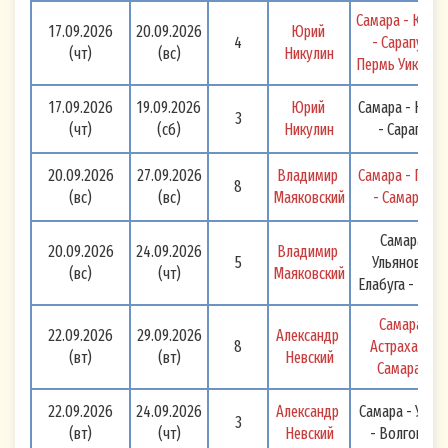
МАЯК» или его законному (уполномоченному)
Самара - Казан
17.09.2026
20.09.2026
Юрий 
представителю на электронный адрес:
4
- Сарапул - 
(чт)
(вс)
Никулин
Пермь Уикэнд! 
otkaz-rassylka@volgawolga.ru
и/или на
почтовый адрес, указанный в настоящем
17.09.2026
19.09.2026
Юрий 
Самара - Каза
3
Согласии.
(чт)
(сб)
Никулин
- Сарапул
20.09.2026
27.09.2026
Владимир 
Самара - Перм
8
(вс)
(вс)
Маяковский
- Самара 
Самара -
20.09.2026
24.09.2026
Владимир 
5
Ульяновск -
(вс)
(чт)
Маяковский
Елабуга - Пер
Самара - 
22.09.2026
29.09.2026
Александр 
8
Астрахань - 
(вт)
(вт)
Невский
Самара 
22.09.2026
24.09.2026
Александр 
Самара - Усов
3
(вт)
(чт)
Невский
- Волгоград