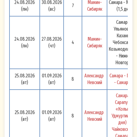
24.08.2026
30.08.2026
Мамин-
Самара - Моск
7
(пн)
(вс)
Сибиряк
(1,5 дня)
Самара -
Ульяновск -
Казань -
24.08.2026
27.08.2026
Мамин-
4
Чебоксары -
(пн)
(чт)
Сибиряк
Козьмодемьян
- Нижний
Новгород
25.08.2026
01.09.2026
Александр 
Самара - Перм
8
(вт)
(вт)
Невский
- Самара 
Самара - 
Сарапул + 
«Кольцо 
25.08.2026
01.09.2026
Александр 
8
Удмуртии» (2 
(вт)
(вт)
Невский
дня) - 
Чайковский - 
Самара 