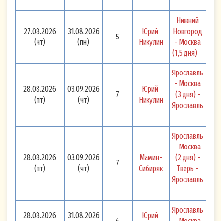
уточнение (обновление, изменение),
извлечение, использование, передача
Нижний 
27.08.2026
31.08.2026
Юрий 
Новгород 
(предоставление, доступ), блокирование,
5
(чт)
(пн)
Никулин
- Москва 
удаление, уничтожение.
(1,5 дня) 
Я согласен, что оператор вправе осуществлять
Ярославль 
как автоматизированную обработку моих
- Москва 
28.08.2026
03.09.2026
Юрий 
персональных данных, так и без использования
7
(3 дня) - 
(пт)
(чт)
Никулин
Ярославль 
средств автоматизации.
Я гарантирую, что :
Ярославль 
указанные мной при оформлении
- Москва 
28.08.2026
03.09.2026
Мамин-
(2 дня) - 
Подписки на рассылку адрес электронной
7
(пт)
(чт)
Сибиряк
Тверь - 
почты и номер мобильного телефона
Ярославль 
принадлежат мне;
в случае, если при оформлении Подписки
Ярославль 
на рассылку мной указаны адрес
28.08.2026
31.08.2026
Юрий 
4
- Москва 