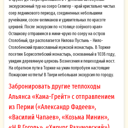
экскурсионный тур на озеро Селигер - край кристально чистых
Согласие на обработку персональных
озер ледникового периода, соединенных небольшими
данных (Cookie)
ручейками, сосен-великанов и удивительных по красоте
Настоящим я, физическое лицо,
церквей. После экскурсии по «столице озёрного края»
Осташкову отправимся в мини-круиз по озеру на остров
идентифицирующееся в настоящем Согласии
Столобный, где располагается Нилова Пустынь - Нило-
по адресу электронной почты (и/или номеру
Столобенский православный мужской монастырь. В Торжке
мобильного телефона), указанных мной при
посетим Борисоглебский монастырь, основанный в 1038 году,
оформлении «Подписки на рассылку» на Сайте
увидим деревянную церковь Вознесения и пешеходный мост.
volgawolga.ru (далее - Cайт), в соответствии с
На обратном пути в Торжке на ужин попробуем настоящие
Федеральным законом от 27.07.2006 г. № 152-
Пожарские котлеты! В Твери небольшая экскурсия по городу.
ФЗ «О персональных данных» свободно, своей
Забронировать другие теплоходы
волей и в своем интересе даю свое Согласие на
Альянса «Кама-Грейт» с отправлением
обработку указанных персональных данных
из Перми («Александр Фадеев»,
Оператору - Обществу с ограниченной
ответственностью «Теплоходная компания
«Василий Чапаев», «Козьма Минин»,
«Большой МАЯК» (ООО «Большой МАЯК»),
«Н.В.Гоголь», «Хирург Разумовский»)