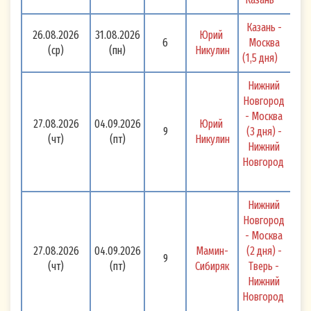
посредством push-уведомлений
Казань - 
(сообщений, поступающих на устройства
26.08.2026
31.08.2026
Юрий 
6
Москва 
(ср)
(пн)
Никулин
пользователя через браузеры или
(1,5 дня) 
мобильные приложения),
Нижний 
посредством мессенджеров и социальных
Новгород 
сетей (использование которых не
- Москва 
27.08.2026
04.09.2026
Юрий 
запрещено действующим
9
(3 дня) - 
(чт)
(пт)
Никулин
Нижний 
законодательством РФ).
Новгород 
Согласие дается мной на обработку следующих
персональных данных: адрес электронной
Нижний 
почты; номер телефона.
Новгород 
- Москва 
Согласие дается мной на совершение
27.08.2026
04.09.2026
Мамин-
(2 дня) - 
9
Оператором следующих действий с
(чт)
(пт)
Сибиряк
Тверь - 
персональными данными: сбор, запись,
Нижний 
Новгород 
систематизация, накопление, хранение,