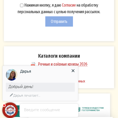
представителю на электронный адрес:
Нажимая кнопку, я даю
Согласие
на обработку
otkaz-rassylka@volgawolga.ru
и/или на
персональных данных с целью получения рассылок.
почтовый адрес, указанный в настоящем
Отправить
Согласии.
Каталоги компании
Речные и озёрные круизы 2026
Дарья
Политика
обработки персональных данных
Добрый день!
Дарья
печатает...
Введите сообщение