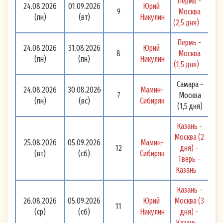
Пермь - 
24.08.2026
01.09.2026
Юрий 
9
Москва 
им мероприятиях, рекламных кампаниях,
(пн)
(вт)
Никулин
(2,5 дня) 
конкурсах, а также о предлагаемых
специальных предложениях и акциях.
Пермь - 
24.08.2026
31.08.2026
Юрий 
8
Москва 
(пн)
(пн)
Никулин
Я согласен (-на), что Оператор вправе
(1,5 дня) 
осуществлять рассылку в мой адрес
Самара -
следующими способами :
24.08.2026
30.08.2026
Мамин-
7
Москва
(пн)
(вс)
Сибиряк
(1,5 дня)
посредством СМС - сообщений с
использованием номера мобильного
Казань - 
телефона, указанного мной при
Москва (2 
25.08.2026
05.09.2026
Мамин-
12
дня) - 
оформлении Подписки на рассылку на
(вт)
(сб)
Сибиряк
Тверь - 
Сайте,
Казань 
по электронной почте с использованием
Казань - 
адреса электронной почты, указанного
26.08.2026
05.09.2026
Юрий 
Москва (3 
мной при оформлении Подписки на
11
(ср)
(сб)
Никулин
дня) - 
рассылку на Сайте,
Казань 