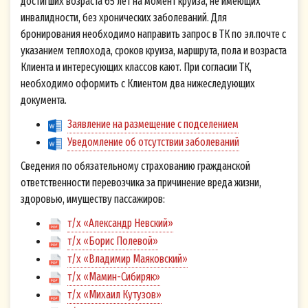
достигших возраста 65 лет на момент круиза, не имеющих
идентифицирующееся в настоящем Согласии
инвалидности, без хронических заболеваний. Для
по адресу электронной почты (и/или номеру
бронирования необходимо направить запрос в ТК по эл.почте с
указанием теплохода, сроков круиза, маршрута, пола и возраста
мобильного телефона), указанных мной при
Клиента и интересующих классов кают. При согласии ТК,
оформлении «Подписки на рассылку» на Сайте
необходимо оформить с Клиентом два нижеследующих
volgawolga.ru (далее - Cайт), в соответствии с
документа.
Федеральным законом от 27.07.2006 г. № 152-
Заявление на размещение с подселением
ФЗ «О персональных данных» свободно, своей
Уведомление об отсутствии заболеваний
волей и в своем интересе даю свое Согласие на
Сведения по обязательному страхованию гражданской
обработку указанных персональных данных
ответственности перевозчика за причинение вреда жизни,
Оператору - Обществу с ограниченной
здоровью, имуществу пассажиров:
ответственностью «Теплоходная компания
т/х «Александр Невский»
«Большой МАЯК» (ООО «Большой МАЯК»),
т/х «Борис Полевой»
614000, Пермский край, г. Пермь, ул. Газеты
т/х «Владимир Маяковский»
Звезда, д. 8, 1 этаж; ИНН 5902040240; ОГРН
т/х «Мамин-Сибиряк»
1165958112374, которому принадлежит Сайт
т/х «Михаил Кутузов»
Принимаю
Не принимаю
volgawolga.ru
.