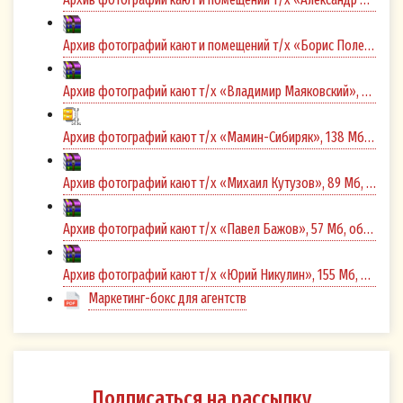
Я согласен (-на), что Оператор вправе
Архив фотографий кают и помещений т/х «Борис Полевой», 107 Мб, обновлено 25.05.2026
осуществлять рассылку в мой адрес
следующими способами :
Архив фотографий кают т/х «Владимир Маяковский», 35 Мб, обновлено 12.05.2025
посредством СМС - сообщений с
использованием номера мобильного
Архив фотографий кают т/х «Мамин-Сибиряк», 138 Мб, обновлено 16.07.2026
телефона, указанного мной при
оформлении Подписки на рассылку на
Архив фотографий кают т/х «Михаил Кутузов», 89 Мб, обновлено 27.05.2025
Сайте,
Архив фотографий кают т/х «Павел Бажов», 57 Мб, обновлено 05.07.2024
по электронной почте с использованием
адреса электронной почты, указанного
Архив фотографий кают т/х «Юрий Никулин», 155 Мб, обновлено 13.01.2026
мной при оформлении Подписки на
Маркетинг-бокс для агентств
рассылку на Сайте,
посредством push-уведомлений
(сообщений, поступающих на устройства
пользователя через браузеры или
Подписаться на рассылку