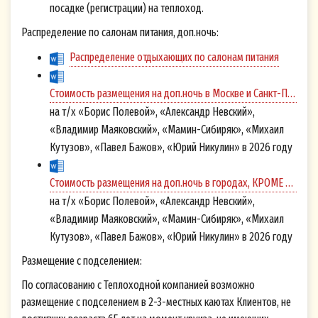
посадке (регистрации) на теплоход.
Распределение по салонам питания, доп.ночь:
Распределение отдыхающих по салонам питания
Cтоимость размещения на доп.ночь в Москве и Санкт-Петербурге
на т/х «Борис Полевой», «Александр Невский»,
«Владимир Маяковский», «Мамин-Сибиряк», «Михаил
Кутузов», «Павел Бажов», «Юрий Никулин» в 2026 году
Cтоимость размещения на доп.ночь в городах, КРОМЕ Москвы и Санкт-Петербурга
на т/х «Борис Полевой», «Александр Невский»,
«Владимир Маяковский», «Мамин-Сибиряк», «Михаил
Кутузов», «Павел Бажов», «Юрий Никулин» в 2026 году
Размещение с подселением:
Согласие на обработку персональных
По согласованию с Теплоходной компанией возможно
данных (Cookie)
размещение с подселением в 2-3-местных каютах Клиентов, не
Настоящим я, физическое лицо,