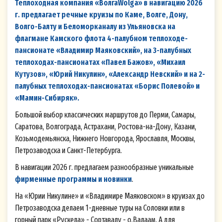
Теплоходная компания «ВолгаWolga» в навигацию 2026
г. предлагает речные круизы по Каме, Волге, Дону,
Волго-Балту и Беломорканалу из Ульяновска на
флагмане Камского флота 4-палубном теплоходе-
пансионате «Владимир Маяковский», на 3-палубных
теплоходах-пансионатах «Павел Бажов», «Михаил
Кутузов», «Юрий Никулин», «Александр Невский» и на 2-
палубных теплоходах-пансионатах «Борис Полевой» и
«Мамин-Сибиряк».
Большой выбор классических маршрутов до Перми, Самары,
Саратова, Волгограда, Астрахани, Ростова-на-Дону, Казани,
Козьмодемьянска, Нижнего Новгорода, Ярославля, Москвы,
Петрозаводска и Санкт-Петербурга.
В навигации 2026 г. предлагаем разнообразные уникальные
фирменные программы и новинки
.
На «Юрии Никулине» и «Владимире Маяковском» в круизах до
Петрозаводска делаем 1-дневные туры на Соловки или в
горный парк «Рускела» - Сортавалу - о.Валаам. А для