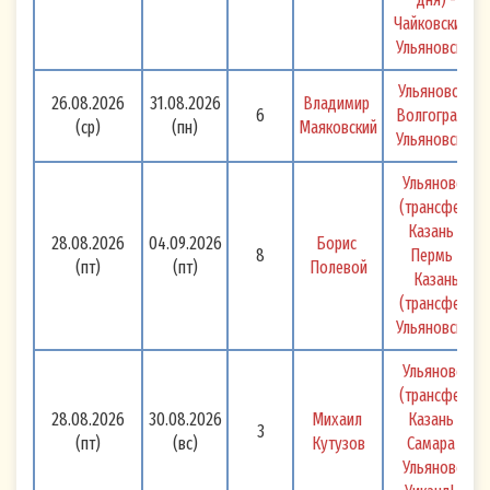
Настоящее Согласие действует бессрочно и
Чайковский - 
может быть отозвано в любое время мною или
Ульяновск 
моим законным (уполномоченным)
Ульяновск - 
представителем путем направления
26.08.2026
31.08.2026
Владимир 
6
Волгоград - 
письменного заявления в ООО «Большой
(ср)
(пн)
Маяковский
Ульяновск 
МАЯК» или его законному (уполномоченному)
Ульяновск 
представителю на электронный адрес:
(трансфер) 
otkaz-rassylka@volgawolga.ru
и/или на
Казань - 
28.08.2026
04.09.2026
Борис 
почтовый адрес, указанный в настоящем
8
Пермь - 
(пт)
(пт)
Полевой
Согласии.
Казань 
(трансфер) 
Ульяновск 
Ульяновск 
(трансфер) 
28.08.2026
30.08.2026
Михаил 
Казань - 
3
(пт)
(вс)
Кутузов
Самара - 
Ульяновск 