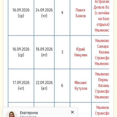
Астрахань + 
Дельта Волги 
16.09.2026
24.09.2026
Павел 
9
(с ночёвкой 
(ср)
(чт)
Бажов
на базе 
отдыха) - 
Ульяновск 
Ульяновск - 
Самара - 
16.09.2026
18.09.2026
Юрий 
3
Казань 
(ср)
(пт)
Никулин
(трансфер) 
Ульяновск 
Ульяновск - 
Пермь - 
17.09.2026
22.09.2026
Михаил 
6
Казань  
(чт)
(вт)
Кутузов
(трансфер) 
Ульяновск 
Ульяновск 
Екатерина
(трансфер) 
Менеджер