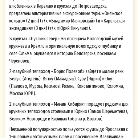
влюбленных в Карелию в круизах до Петрозаводска
предлагаем альтернативные экскурсионные туры: «Онежское
кольцо» (2 дня) (т/х «Владимир Маяковский») и «Карельская
экспедиция» (3 дня) (т/х «Юрий Никулин»).
В круизах «Русский Север» мы посещаем Вологодский музей
круижева и Кремль и оригинальную вологодскую глубинку в
селе Сизьма, окунаемся в историю Белозерска, посещаем
Череповец.
2-палубный теплоход «Борис Полевой» зайдёт в малые реки:
Белую (Агидель), Вятку (Мамадыш), Суру (Ядрин) и Оку
(Павлово, Муром, Касимов, Рязань, Константиново, Коломна,
Москва ЮРВ).
2-палубный теплоход «Мамин-Сибиряк» порадует редкими для
круизных теплоходов стоянками в Юрино (Замок Шереметева),
Великом Новгороде и Киришах (оба на р. Волхов).
Неизменной популярностью пользуются круизы до Ярославля с
1-дневными автобусными турами c посещением Владимира и