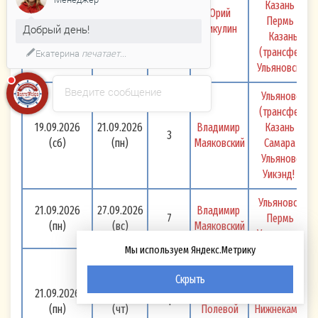
Казань - 
18.09.2026
23.09.2026
Юрий 
6
Пермь - 
(пт)
(ср)
Никулин
Добрый день!
Казань 
(трансфер) 
Екатерина
печатает...
Ульяновск 
Введите сообщение
Ульяновск 
(трансфер) 
19.09.2026
21.09.2026
Владимир 
Казань - 
3
(сб)
(пн)
Маяковский
Самара - 
Ульяновск 
Уикэнд! 
Ульяновск - 
21.09.2026
27.09.2026
Владимир 
7
Пермь - 
(пн)
(вс)
Маяковский
Ульяновск 
Мы используем Яндекс.Метрику
Ульяновск 
(трансфер) 
Скрыть
21.09.2026
24.09.2026
Борис 
Казань - 
4
(пн)
(чт)
Полевой
Нижнекамск - 