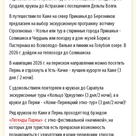
Суздаля, круизы до Астрахани с посещением Дельты Волги.
В путешествии по Каме на север Прикамья до Березников
предлагаем на выбор экскурсионную программу: вотчину
Строгановых - Усолье или тур в старинные города Прикамья -
Соликамск и Чердынь или поездку в дом-музей Бориса
Пастернака во Всеволодо-Вильве и пикник на Голубом озере. В
2026 г. дойдем на теплоходе до Соликамска
В навигацию 2026 г. на пермском направлении можно посетить
Пермь и отдохнуть в Усть-Качке - лучшем курорте на Каме (3
дня / 2 ночи).
С удовольствием повторяем в круизах до Сарапула
экскурисонные туры «Кольцо Удмуртии» (3 дня/2 ночи), а в
круизе до Перми - «Коми-Пермяцкий этно-тур» (3 дня/2 ночи)!
Ряд круизов по Каме в Пермь проходят под брэндом
«Легенды Пармы»
с этно-фестивальной «начинкой», на
которых для туристов есть прекрасная возможность
познакомиться с удмуртским и коми-пермяцким этносом.