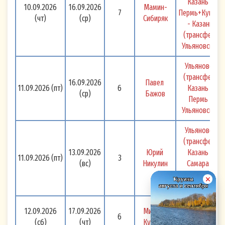
Казань - 
10.09.2026
16.09.2026
Мамин-
7
Пермь+Кунгур 
(чт)
(ср)
Сибиряк
- Казань 
(трансфер) 
Ульяновск 
Ульяновск 
(трансфер) 
16.09.2026
Павел 
11.09.2026
(пт)
6
Казань - 
(ср)
Бажов
Пермь - 
Ульяновск 
Ульяновск 
(трансфер) 
13.09.2026
Юрий 
Казань - 
11.09.2026
(пт)
3
(вс)
Никулин
Самара - 
Ульяновск 
Уикэнд! 
Ульяновск - 
12.09.2026
17.09.2026
Михаил 
6
Волгоград - 
(сб)
(чт)
Кутузов