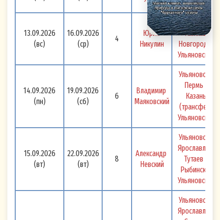
Ульяновск 
Ульяновск - 
13.09.2026
16.09.2026
Юрий 
Нижний 
4
(вс)
(ср)
Никулин
Новгород -  
Ульяновск 
Ульяновск - 
Пермь - 
14.09.2026
19.09.2026
Владимир 
6
Казань 
(пн)
(сб)
Маяковский
(трансфер) 
Ульяновск 
Ульяновск - 
Ярославль - 
15.09.2026
22.09.2026
Александр 
8
Тутаев - 
(вт)
(вт)
Невский
Рыбинск -  
Ульяновск 
Ульяновск - 
Ярославль + 