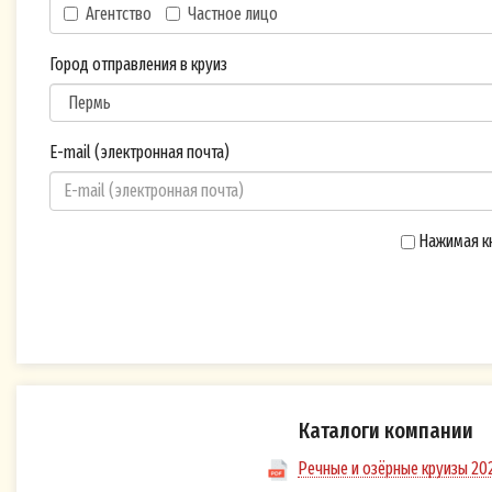
Агентство
Частное лицо
Согла
Город отправления в круиз
адрес
Согла
персо
E-mail (электронная почта)
хране
перед
Нажимая кн
Я сог
обраб
автом
Я гар
Каталоги компании
Речные и озёрные круизы 20