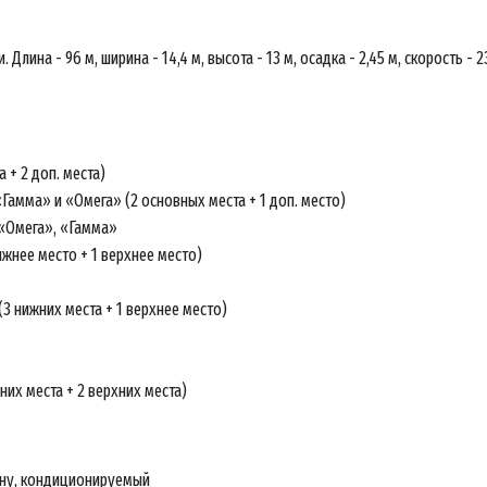
Длина - 96 м, ширина - 14,4 м, высота - 13 м, осадка - 2,45 м, скорость 
+ 2 доп. места)
амма» и «Омега» (2 основных места + 1 доп. место)
«Омега», «Гамма»
жнее место + 1 верхнее место)
 нижних места + 1 верхнее место)
них места + 2 верхних места)
асие на обработку персональных данных (Cookie)
ящим я, физическое лицо, идентифицирующееся в настоящем
сии по адресу электронной почты (и/или номеру мобильного
ену, кондиционируемый