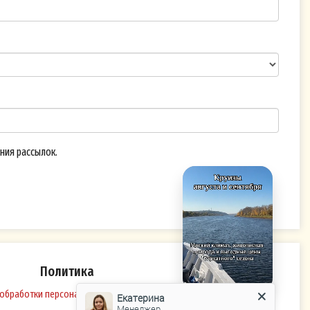
х:
ий с
вание,
жение.
ния рассылок.
ную
ств
т мне;
Политика
азаны
обработки персональных данных
Екатерина
его
Менеджер