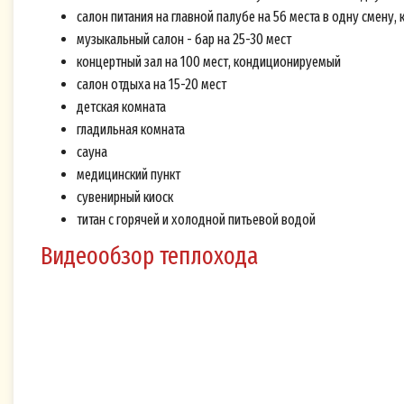
телеф
салон питания на главной палубе на 56 места в одну смену
Сайте
музыкальный салон - бар на 25-30 мест
закон
концертный зал на 100 мест, кондиционируемый
салон отдыха на 15-20 мест
своей
детская комната
указа
гладильная комната
отве
сауна
«Боль
медицинский пункт
1 эта
сувенирный киоск
volga
титан с горячей и холодной питьевой водой
Подтв
Видеообзор теплохода
персо
насто
прост
обраб
Согла