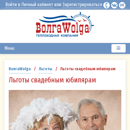
Войти в Личный кабинет
или
Зарегистрироваться
Меню
Льготы свадебным юбилярам
ВолгаWolga
/
Льготы
/
Льготы свадебным юбилярам