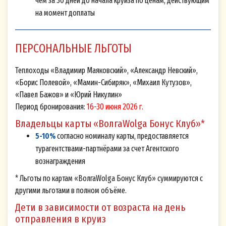
чем за 30 дней до начала круиза по ценам, действующим
на момент доплаты
ПЕРСОНАЛЬНЫЕ ЛЬГОТЫ
Теплоходы «Владимир Маяковский», «Александр Невский»,
«Борис Полевой», «Мамин-Сибиряк», «Михаил Кутузов»,
«Павел Бажов» и «Юрий Никулин»
Период бронирования:
16-30 июня 2026 г.
Владельцы карты «ВолгаWolga Бонус Клуб»*
5-10%
согласно номиналу карты, предоставляется
турагентствами-партнёрами за счет Агентского
вознаграждения
* Льготы по картам «ВолгаWolga Бонус Клуб» суммируются с
другими льготами в полном объёме.
Дети в зависимости от возраста на день
отправления в круиз