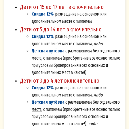
Дети от 15 до 17 лет включительно
Скидка 12%
, размещение на основном или
дополнительном месте с питанием
Дети от 5 до 14 лет включительно
Скидка 12%
, размещение на основном или
дополнительном месте с питанием,
либо
Детская путёвка
с размещением
без отдельного
места
, с питанием (приобретение возможно только
Согласие на обработку персональных
при условии бронирования всех основных и
данных (Cookie)
дополнительных мест в каюте!)
Настоящим я, физическое лицо,
Дети от 3 до 4 лет включительно
идентифицирующееся в настоящем Согласии
Скидка 12%
, размещение на основном или
по адресу электронной почты (и/или номеру
дополнительном месте с питанием,
либо
мобильного телефона), указанных мной при
Детская путёвка
с размещением
без отдельного
места
, с питанием (приобретение возможно только
оформлении «Подписки на рассылку» на Сайте
при условии бронирования всех основных и
volgawolga.ru (далее - Cайт), в соответствии с
дополнительных мест в каюте!),
либо
Федеральным законом от 27.07.2006 г. № 152-