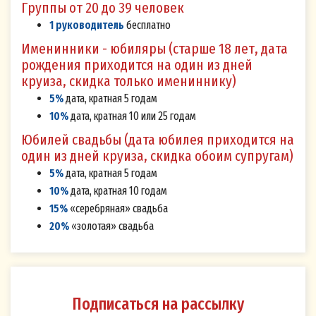
галочки рядом со ссылкой на текст «Я даю
Группы от 20 до 39 человек
своё Согласие на обработку персональных
1 руководитель
бесплатно
данных»:
Именинники - юбиляры (старше 18 лет, дата
рождения приходится на один из дней
Согласие на обработку персональных данных
круиза, скидка только имениннику)
дается мной с целью направления и получения
5%
дата, кратная 5 годам
мной информационных и рекламных рассылок
10%
дата, кратная 10 или 25 годам
(далее - рассылок) от Оператора о проводимых
Юбилей свадьбы (дата юбилея приходится на
им мероприятиях, рекламных кампаниях,
один из дней круиза, скидка обоим супругам)
конкурсах, а также о предлагаемых
5%
дата, кратная 5 годам
специальных предложениях и акциях.
10%
дата, кратная 10 годам
15%
«серебряная» свадьба
Я согласен (-на), что Оператор вправе
20%
«золотая» свадьба
осуществлять рассылку в мой адрес
следующими способами :
посредством СМС - сообщений с
использованием номера мобильного
Подписаться на рассылку