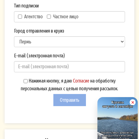
телефона, указанного мной при
Тип подписки
оформлении Подписки на рассылку на
Агентство
Частное лицо
Сайте,
по электронной почте с использованием
Город отправления в круиз
адреса электронной почты, указанного
мной при оформлении Подписки на
рассылку на Сайте,
E-mail (электронная почта)
посредством push-уведомлений
(сообщений, поступающих на устройства
пользователя через браузеры или
Нажимая кнопку, я даю
Согласие
на обработку
мобильные приложения),
персональных данных с целью получения рассылок.
посредством мессенджеров и социальных
Отправить
сетей (использование которых не
запрещено действующим
законодательством РФ).
Согласие дается мной на обработку следующих