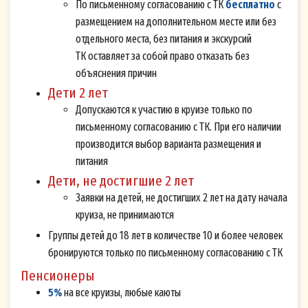
По письменному согласованию с ТК
бесплатно
с
ФЗ «О персональных данных» свободно, своей
размещением на дополнительном месте или без
волей и в своем интересе даю свое Согласие на
отдельного места, без питания и экскурсий
обработку указанных персональных данных
ТК оставляет за собой право отказать без
Оператору - Обществу с ограниченной
объяснения причин
ответственностью «Теплоходная компания
Дети 2 лет
«Большой МАЯК» (ООО «Большой МАЯК»),
Допускаются к участию в круизе только по
письменному согласованию с ТК. При его наличии
614000, Пермский край, г. Пермь, ул. Газеты
производится выбор варианта размещения и
Звезда, д. 8, 1 этаж; ИНН 5902040240; ОГРН
питания
1165958112374, которому принадлежит Сайт
Дети, не достигшие 2 лет
Принимаю
Не принимаю
volgawolga.ru
.
Заявки на детей, не достигших 2 лет на дату начала
Подтверждением подписания (принятия) мной
круиза, не принимаются
Согласия на обработку персональных данных
Группы детей до 18 лет в количестве 10 и более человек
после того, как я ознакомился(-ась) с текстом
бронируются только по письменному согласованию с ТК
настоящего Согласия перед Подпиской на
Пенсионеры
рассылку на Сайте, является проставление
5%
на все круизы, любые каюты