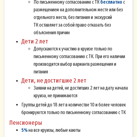
По письменному согласованию с ТК
бесплатно
с
ФЗ «О персональных данных» свободно, своей
размещением на дополнительном месте или без
волей и в своем интересе даю свое Согласие на
отдельного места, без питания и экскурсий
обработку указанных персональных данных
ТК оставляет за собой право отказать без
Оператору - Обществу с ограниченной
объяснения причин
ответственностью «Теплоходная компания
Дети 2 лет
«Большой МАЯК» (ООО «Большой МАЯК»),
Допускаются к участию в круизе только по
письменному согласованию с ТК. При его наличии
614000, Пермский край, г. Пермь, ул. Газеты
производится выбор варианта размещения и
Звезда, д. 8, 1 этаж; ИНН 5902040240; ОГРН
питания
1165958112374, которому принадлежит Сайт
Дети, не достигшие 2 лет
Принимаю
Не принимаю
volgawolga.ru
.
Заявки на детей, не достигших 2 лет на дату начала
Подтверждением подписания (принятия) мной
круиза, не принимаются
Согласия на обработку персональных данных
Группы детей до 18 лет в количестве 10 и более человек
после того, как я ознакомился(-ась) с текстом
бронируются только по письменному согласованию с ТК
настоящего Согласия перед Подпиской на
Пенсионеры
рассылку на Сайте, является проставление
5%
на все круизы, любые каюты