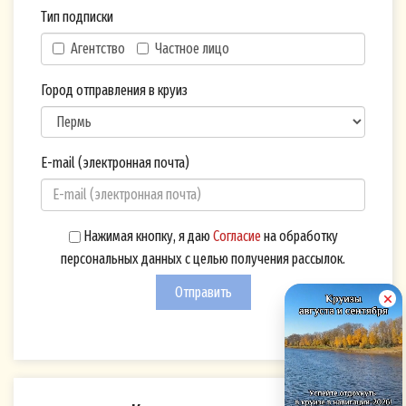
телефона, указанного мной при
Тип подписки
оформлении Подписки на рассылку на
Агентство
Частное лицо
Сайте,
по электронной почте с использованием
Город отправления в круиз
адреса электронной почты, указанного
мной при оформлении Подписки на
рассылку на Сайте,
E-mail (электронная почта)
посредством push-уведомлений
(сообщений, поступающих на устройства
пользователя через браузеры или
Нажимая кнопку, я даю
Согласие
на обработку
мобильные приложения),
персональных данных с целью получения рассылок.
посредством мессенджеров и социальных
Отправить
сетей (использование которых не
запрещено действующим
законодательством РФ).
Согласие дается мной на обработку следующих