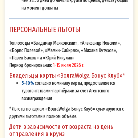
чем за 30 дней до начала круиза по ценам, действующим
на момент доплаты
ПЕРСОНАЛЬНЫЕ ЛЬГОТЫ
Теплоходы «Владимир Маяковский», «Александр Невский»,
«Борис Полевой», «Мамин-Сибиряк», «Михаил Кутузов»,
«Павел Бажов» и «Юрий Никулин»
Период бронирования:
1-15 июля 2026 г.
Владельцы карты «ВолгаWolga Бонус Клуб»*
5-10%
согласно номиналу карты, предоставляется
турагентствами-партнёрами за счет Агентского
вознаграждения
* Льготы по картам «ВолгаWolga Бонус Клуб» суммируются с
другими льготами в полном объёме.
Дети в зависимости от возраста на день
отправления в круиз