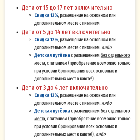
Дети от 15 до 17 лет включительно
Скидка 12%
, размещение на основном или
дополнительном месте с питанием
Дети от 5 до 14 лет включительно
Скидка 12%
, размещение на основном или
дополнительном месте с питанием,
либо
Детская путёвка
с размещением
без отдельного
места
, с питанием (приобретение возможно только
Согласие на обработку персональных
при условии бронирования всех основных и
данных (Cookie)
дополнительных мест в каюте!)
Настоящим я, физическое лицо,
Дети от 3 до 4 лет включительно
идентифицирующееся в настоящем Согласии
Скидка 12%
, размещение на основном или
по адресу электронной почты (и/или номеру
дополнительном месте с питанием,
либо
мобильного телефона), указанных мной при
Детская путёвка
с размещением
без отдельного
места
, с питанием (приобретение возможно только
оформлении «Подписки на рассылку» на Сайте
при условии бронирования всех основных и
volgawolga.ru (далее - Cайт), в соответствии с
дополнительных мест в каюте!),
либо
Федеральным законом от 27.07.2006 г. № 152-