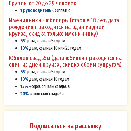
галочки рядом со ссылкой на текст «Я даю
Группы от 20 до 39 человек
своё Согласие на обработку персональных
1 руководитель
бесплатно
данных»:
Именинники - юбиляры (старше 18 лет, дата
рождения приходится на один из дней
Согласие на обработку персональных данных
круиза, скидка только имениннику)
дается мной с целью направления и получения
5%
дата, кратная 5 годам
мной информационных и рекламных рассылок
10%
дата, кратная 10 или 25 годам
(далее - рассылок) от Оператора о проводимых
Юбилей свадьбы (дата юбилея приходится на
им мероприятиях, рекламных кампаниях,
один из дней круиза, скидка обоим супругам)
конкурсах, а также о предлагаемых
5%
дата, кратная 5 годам
специальных предложениях и акциях.
10%
дата, кратная 10 годам
15%
«серебряная» свадьба
Я согласен (-на), что Оператор вправе
20%
«золотая» свадьба
осуществлять рассылку в мой адрес
следующими способами :
посредством СМС - сообщений с
использованием номера мобильного
Подписаться на рассылку